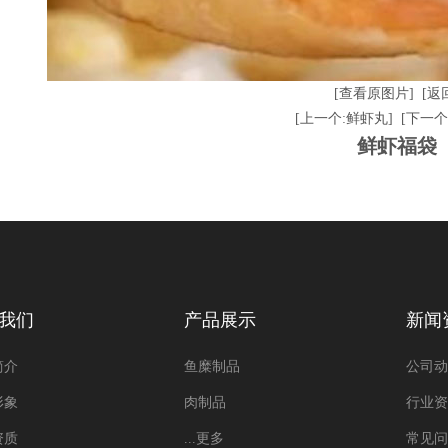
[查看原图片]
[返
[上一个:鲜虾丸]
[下一个
鲜虾福袋
我们
产品展示
新闻
简介
鱼糜制品
公司动
形象
肉制品
行业资
资质
...更多
常见问