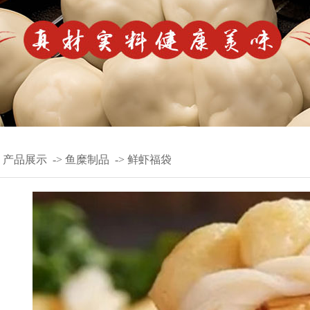
>
产品展示
->
鱼糜制品
->
鲜虾福袋