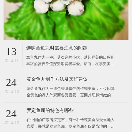
选购章鱼丸时需要注意的问题
13
章鱼丸作为一种广受欢迎的小吃，以其鲜美的口感和
2024-11
丰富的营养价值深受消费者喜爱。然而，在享受美食
的同时，如何选购到优质的章鱼丸也是一门学问。以
下是在选购章鱼丸时需要注意的一些问题。 首先，要
黄金鱼丸制作方法及烹饪建议
24
关注章鱼丸的原料成分。优质的章鱼丸应该以新鲜章
黄金鱼丸作为一道色香味俱佳的传统美食，不仅因其
鱼为主要原料，搭配适量的面粉、调味料等辅助材
2024-10
金黄色的诱人外观而备受喜爱，更因其细腻滑嫩的口
料。在购买时，消费
感和丰富的营养价值而广受欢迎。今天，我们就和利
嘉利小编来一起探索黄金鱼丸的制作及烹饪方法，让
罗定鱼腐的特色有哪些
24
你在家也能轻松享受这道美味佳肴。 制作黄金鱼丸的
在中国的广东省罗定市，有一种传统美食深受当地人
第一步是选材。优质的鱼肉是制作鱼丸的关键，通常
2024-10
喜爱，那就是罗定鱼腐。罗定鱼腐不仅是当地的一张
选用新鲜无刺的鱼