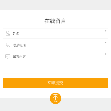
美食名片，更是中国国家地理标志产品，其独特的制
作工艺和丰富的营养价值使其成为众多食客心中的美
食瑰宝。 罗定鱼腐的制作原料以鲜活的鲮鱼肉为主，
辅以淀粉、鲜蛋等，经过精细的加工和炸制，形成了
在线留言
色泽金黄、形如鸡
立即提交