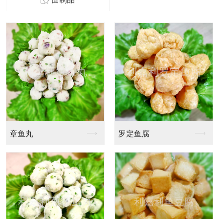
章鱼丸
罗定鱼腐