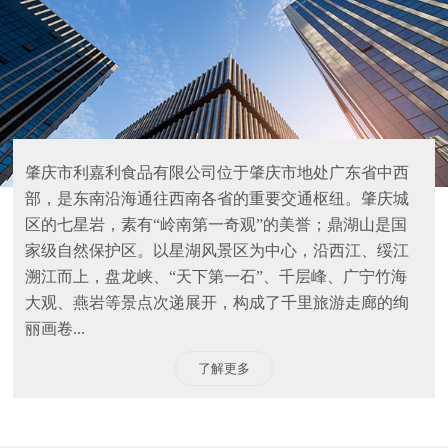
肇庆市利嘉利食品有限公司位于肇庆市地处广东省中西
部，是东南沿海通往西南各省的重要交通枢纽。肇庆城
区的七星岩，素有“岭南第一奇观”的美誉；鼎湖山是国
家级自然保护区。以星湖风景区为中心，沿西江、绥江
溯江而上，盘龙峡、“天下第一石”、千层峰、广宁竹海
大观、燕岩等景点次递展开，构成了千里旅游走廊的绚
丽画卷...
了解更多