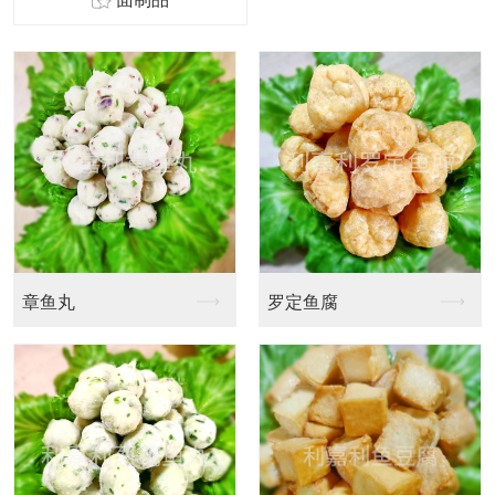
章鱼丸
罗定鱼腐