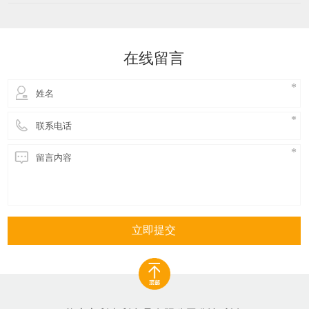
美食名片，更是中国国家地理标志产品，其独特的制
作工艺和丰富的营养价值使其成为众多食客心中的美
食瑰宝。 罗定鱼腐的制作原料以鲜活的鲮鱼肉为主，
辅以淀粉、鲜蛋等，经过精细的加工和炸制，形成了
在线留言
色泽金黄、形如鸡
立即提交