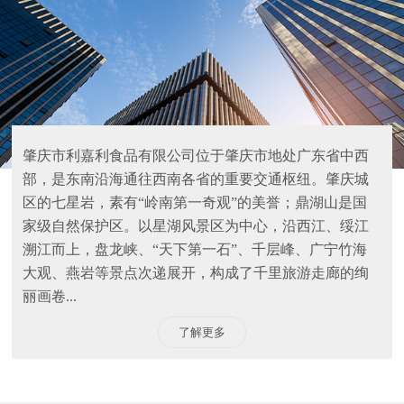
肇庆市利嘉利食品有限公司位于肇庆市地处广东省中西
部，是东南沿海通往西南各省的重要交通枢纽。肇庆城
区的七星岩，素有“岭南第一奇观”的美誉；鼎湖山是国
家级自然保护区。以星湖风景区为中心，沿西江、绥江
溯江而上，盘龙峡、“天下第一石”、千层峰、广宁竹海
大观、燕岩等景点次递展开，构成了千里旅游走廊的绚
丽画卷...
了解更多