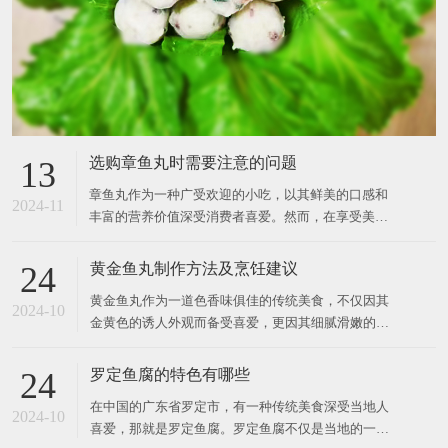
选购章鱼丸时需要注意的问题
13
章鱼丸作为一种广受欢迎的小吃，以其鲜美的口感和
2024-11
丰富的营养价值深受消费者喜爱。然而，在享受美食
的同时，如何选购到优质的章鱼丸也是一门学问。以
下是在选购章鱼丸时需要注意的一些问题。 首先，要
黄金鱼丸制作方法及烹饪建议
24
关注章鱼丸的原料成分。优质的章鱼丸应该以新鲜章
黄金鱼丸作为一道色香味俱佳的传统美食，不仅因其
鱼为主要原料，搭配适量的面粉、调味料等辅助材
2024-10
金黄色的诱人外观而备受喜爱，更因其细腻滑嫩的口
料。在购买时，消费
感和丰富的营养价值而广受欢迎。今天，我们就和利
嘉利小编来一起探索黄金鱼丸的制作及烹饪方法，让
罗定鱼腐的特色有哪些
24
你在家也能轻松享受这道美味佳肴。 制作黄金鱼丸的
在中国的广东省罗定市，有一种传统美食深受当地人
第一步是选材。优质的鱼肉是制作鱼丸的关键，通常
2024-10
喜爱，那就是罗定鱼腐。罗定鱼腐不仅是当地的一张
选用新鲜无刺的鱼